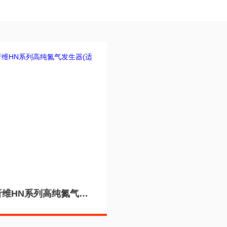
Y/F-HN析维HN系列高纯氮气发生器(适用GC）