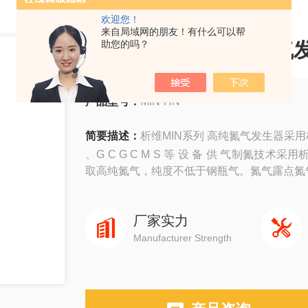
欢迎您！
来自局域网的朋友！有什么可以帮
析维MIN系列 高纯氮气
助您的吗？
产品型号：
MIN-HN
简要描述：
析维MIN系列 高纯氮气发生器采用析维
、G C G C M S 等 设 备 供 气制
取高纯氮气，纯度不低于钢瓶气。氮气露点氮气
厂家实力
Manufacturer Strength