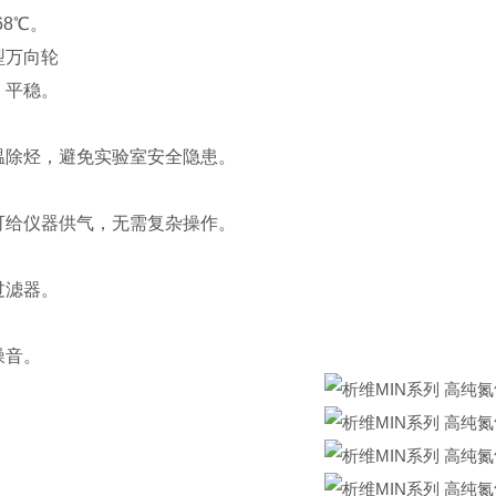
68℃。
型万向轮
，平稳。
温除烃，避免实验室安全隐患。
可给仪器供气，无需复杂操作。
过滤器。
噪音。