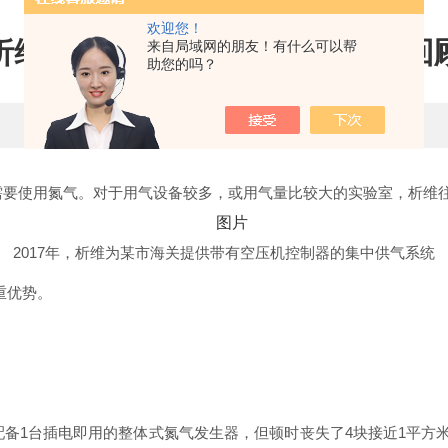
欢迎您！
析维空压机控制器客户使用案例回
来自局域网的朋友！有什么可以帮
助您的吗？
更新时间：2022-02-16 点击次数：1970
设备都需要使用氮气。对于用气设备较多，或用气量比较大的实验室，析
2017年，析维为
某市海关提供带有空压机控制器的
集中供气系统
重优势。
配备1台插电即用的整体式氮气发生器，但顿时丧失了4块接近1平方