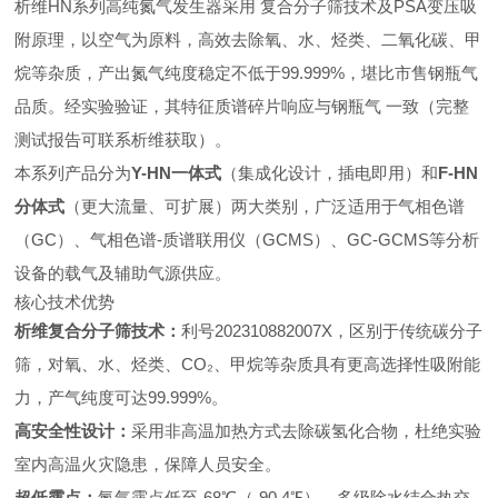
析维HN系列高纯氮气发生器采用
复合分子筛技术及PSA变压吸
附原理，以空气为原料，高效去除氧、水、烃类、二氧化碳、甲
烷等杂质，产出氮气纯度稳定不低于99.999%，堪比市售钢瓶气
品质。经实验验证，其特征质谱碎片响应与钢瓶气
一致（完整
测试报告可联系析维获取）。
本系列产品分为
Y-HN一体式
（集成化设计，插电即用）和
F-HN
分体式
（更大流量、可扩展）两大类别，广泛适用于气相色谱
（GC）、气相色谱-质谱联用仪（GCMS）、GC-GCMS等分析
设备的载气及辅助气源供应。
核心技术优势
析维复合分子筛技术：
利号202310882007X，区别于传统碳分子
筛，对氧、水、烃类、CO₂、甲烷等杂质具有更高选择性吸附能
力，产气纯度可达99.999%。
高安全性设计：
采用非高温加热方式去除碳氢化合物，杜绝实验
室内高温火灾隐患，保障人员安全。
超低露点：
氮气露点低至-68℃（-90.4℉），多级除水结合热交