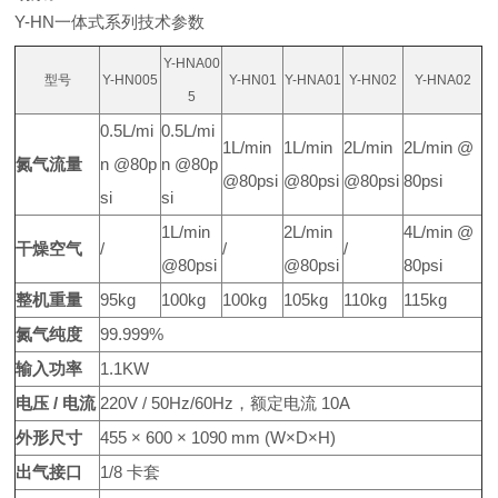
Y-HN一体式系列技术参数
Y-HNA00
型号
Y-HN005
Y-HN01
Y-HNA01
Y-HN02
Y-HNA02
5
0.5L/mi
0.5L/mi
1L/min
1L/min
2L/min
2L/min @
氮气流量
n @80p
n @80p
@80psi
@80psi
@80psi
80psi
si
si
1L/min
2L/min
4L/min @
干燥空气
/
/
/
@80psi
@80psi
80psi
整机重量
95kg
100kg
100kg
105kg
110kg
115kg
氮气纯度
99.999%
输入功率
1.1KW
电压 / 电流
220V / 50Hz/60Hz，额定电流 10A
外形尺寸
455 × 600 × 1090 mm (W×D×H)
出气接口
1/8 卡套