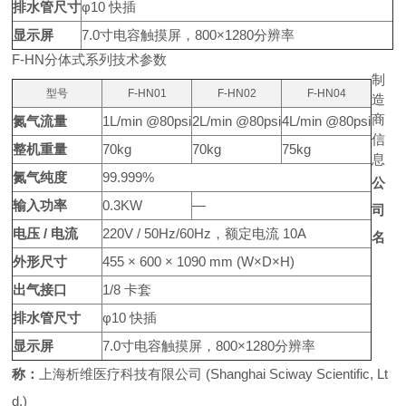
排水管尺寸
φ10 快插
显示屏
7.0寸电容触摸屏，800×1280分辨率
F-HN分体式系列技术参数
制
型号
F-HN01
F-HN02
F-HN04
造
商
氮气流量
1L/min @80psi
2L/min @80psi
4L/min @80psi
信
整机重量
70kg
70kg
75kg
息
氮气纯度
99.999%
公
输入功率
0.3KW
—
司
电压 / 电流
220V / 50Hz/60Hz，额定电流 10A
名
外形尺寸
455 × 600 × 1090 mm (W×D×H)
出气接口
1/8 卡套
排水管尺寸
φ10 快插
显示屏
7.0寸电容触摸屏，800×1280分辨率
称：
上海析维医疗科技有限公司 (Shanghai Sciway Scientific, Lt
d.)